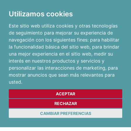
Utilizamos cookies
Este sitio web utiliza cookies y otras tecnologías
de seguimiento para mejorar su experiencia de
navegación con los siguientes fines:
para habilitar
la funcionalidad básica del sitio web
,
para brindar
una mejor experiencia en el sitio web
,
medir su
interés en nuestros productos y servicios y
personalizar las interacciones de marketing
,
para
mostrar anuncios que sean más relevantes para
usted
.
ACEPTAR
RECHAZAR
CAMBIAR PREFERENCIAS