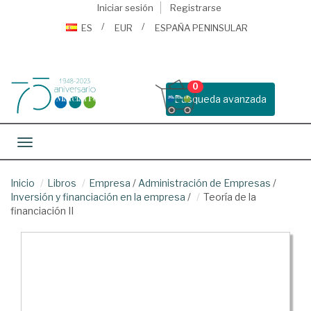
Iniciar sesión
Registrarse
ES
EUR
ESPAÑA PENINSULAR
0
Busqueda avanzada
Toggle navigation
Inicio
Libros
Empresa
/
Administración de Empresas
/
Inversión y financiación en la empresa
/
Teoría de la
financiación II