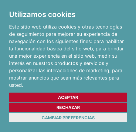
Utilizamos cookies
Este sitio web utiliza cookies y otras tecnologías
de seguimiento para mejorar su experiencia de
navegación con los siguientes fines:
para habilitar
la funcionalidad básica del sitio web
,
para brindar
una mejor experiencia en el sitio web
,
medir su
interés en nuestros productos y servicios y
personalizar las interacciones de marketing
,
para
mostrar anuncios que sean más relevantes para
usted
.
ACEPTAR
RECHAZAR
CAMBIAR PREFERENCIAS