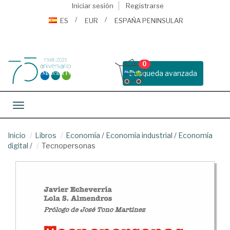
Iniciar sesión
Registrarse
ES
EUR
ESPAÑA PENINSULAR
0
Busqueda avanzada
Toggle navigation
Inicio
Libros
Economía
/
Economía industrial
/
Economía
digital
/
Tecnopersonas