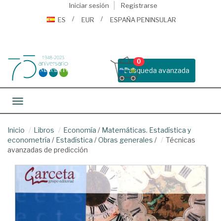
Iniciar sesión
Registrarse
ES
EUR
ESPAÑA PENINSULAR
0
Busqueda avanzada
Toggle navigation
Inicio
Libros
Economía
/
Matemáticas. Estadística y
econometría
/
Estadística
/
Obras generales
/
Técnicas
avanzadas de predicción