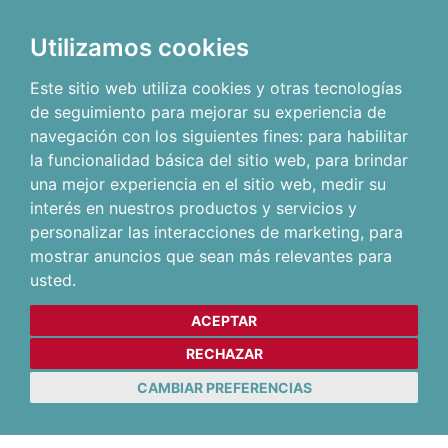
Utilizamos cookies
Este sitio web utiliza cookies y otras tecnologías
de seguimiento para mejorar su experiencia de
navegación con los siguientes fines:
para habilitar
la funcionalidad básica del sitio web
,
para brindar
una mejor experiencia en el sitio web
,
medir su
interés en nuestros productos y servicios y
personalizar las interacciones de marketing
,
para
mostrar anuncios que sean más relevantes para
usted
.
ACEPTAR
RECHAZAR
CAMBIAR PREFERENCIAS