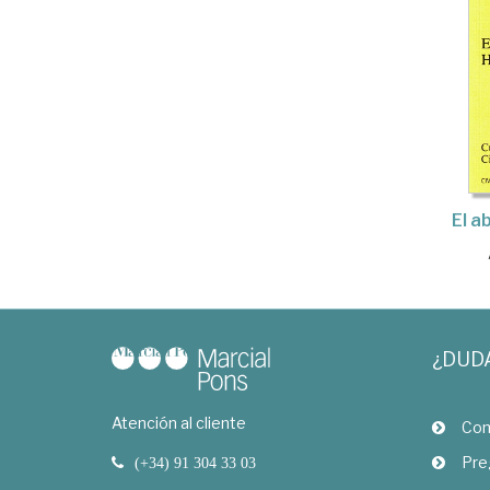
El a
¿DUD
Atención al cliente
Com
Pre
(+34) 91 304 33 03