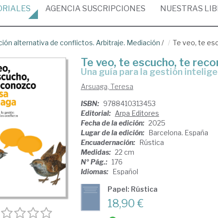
ORIALES
AGENCIA
SUSCRIPCIONES
NUESTRAS
LI
ción alternativa de conflictos. Arbitraje. Mediación
/
Te veo, te es
Te veo, te escucho, te rec
Una guía para la gestión intelig
Arsuaga, Teresa
ISBN:
9788410313453
Editorial:
Arpa Editores
Fecha de la edición:
2025
Lugar de la edición:
Barcelona. España
Encuadernación:
Rústica
Medidas:
22 cm
Nº Pág.:
176
Idiomas:
Español
Papel: Rústica
18,90 €