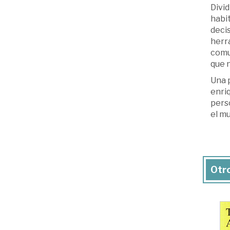
Divid
habi
decis
herr
comu
que n
Una p
enriq
perso
el m
Otro