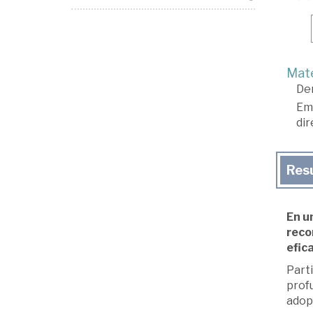
Mate
De
Em
dir
Res
En u
reco
efica
Part
prof
adop