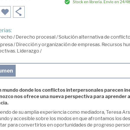
Stock en librería. Envío en 24/4
rias:
recho
/
Derecho procesal
/
Solución alternativa de conflicto
presa
/
Dirección y organización de empresas. Recursos h
ectivas. Liderazgo
/
umen
n mundo donde los conflictos interpersonales parecen inev
nozco nos ofrece una nueva perspectiva para aprender a 
cia.
iendo de su amplia experiencia como mediadora, Teresa Arsu
undo y accesible sobre los modos en que afrontamos los de
tar para convertirlos en oportunidades de progreso persona