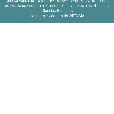
Marcial Pons Librero S.L. - B82947326 © 1948 - 2018. Librería
de Derecho, Economía, Empresa, Ciencias Sociales, Historia y
Ciencias Humanas
Hospedaje y desarrollo
OPTYMA