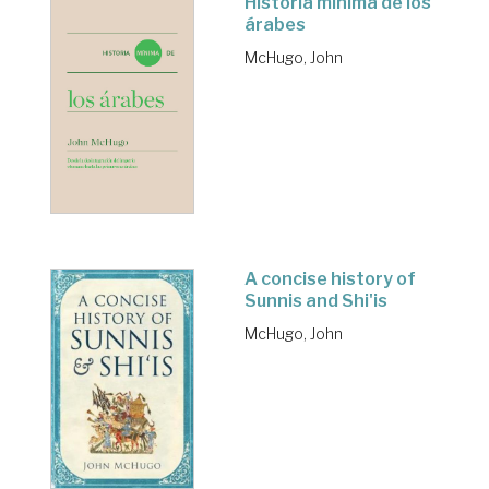
Historia mínima de los
árabes
McHugo, John
A concise history of
Sunnis and Shi'is
McHugo, John