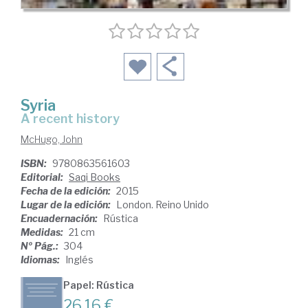
Syria
a recent history
McHugo, John
ISBN:
9780863561603
Editorial:
Saqi Books
Fecha de la edición:
2015
Lugar de la edición:
London. Reino Unido
Encuadernación:
Rústica
Medidas:
21 cm
Nº Pág.:
304
Idiomas:
Inglés
Papel: Rústica
26,16 €