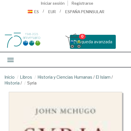
Iniciar sesión
Registrarse
ES
EUR
ESPAÑA PENINSULAR
0
Busqueda avanzada
Toggle navigation
Inicio
Libros
Historia y Ciencias Humanas
/
El Islam
/
Historia
/
Syria