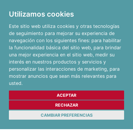
Utilizamos cookies
Este sitio web utiliza cookies y otras tecnologías
de seguimiento para mejorar su experiencia de
navegación con los siguientes fines:
para habilitar
la funcionalidad básica del sitio web
,
para brindar
una mejor experiencia en el sitio web
,
medir su
interés en nuestros productos y servicios y
personalizar las interacciones de marketing
,
para
mostrar anuncios que sean más relevantes para
usted
.
ACEPTAR
RECHAZAR
CAMBIAR PREFERENCIAS