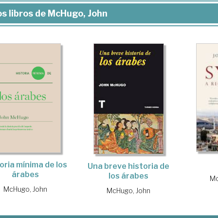
s libros de McHugo, John
oria mínima de los
Una breve historia de
árabes
los árabes
Mc
McHugo, John
McHugo, John