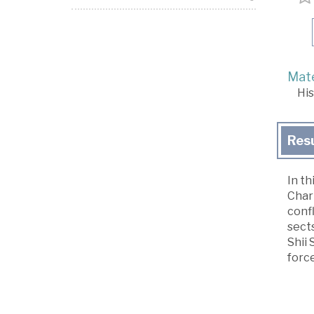
Mate
His
Res
In th
Char
conf
sect
Shii 
force