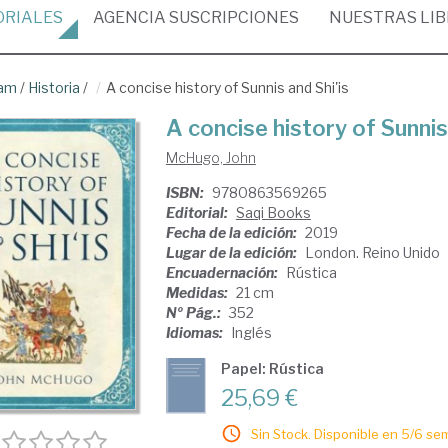
ORIALES
AGENCIA
SUSCRIPCIONES
NUESTRAS
LI
lam
/
Historia
/
A concise history of Sunnis and Shi'is
A concise history of Sunnis 
McHugo, John
ISBN:
9780863569265
Editorial:
Saqi Books
Fecha de la edición:
2019
Lugar de la edición:
London. Reino Unido
Encuadernación:
Rústica
Medidas:
21 cm
Nº Pág.:
352
Idiomas:
Inglés
Papel: Rústica
25,69 €
Sin Stock. Disponible en 5/6 se