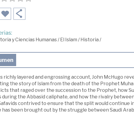
rias:
toria y Ciencias Humanas
/
El Islam
/
Historia
/
umen
is richly layered and engrossing account, John McHugo reve
ting the story of Islam from the death of the Prophet Muha
licts that raged over the succession to the Prophet, how S
s during the Abbasid caliphate, and how the rivalry betwee
Safavids contrived to ensure that the split would continue i
 has been brought out by the struggle between Saudi Arabia