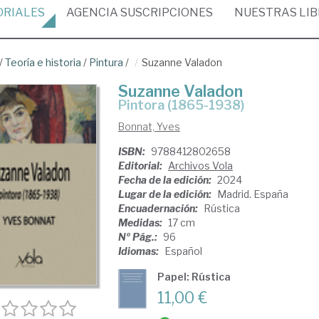
ORIALES
AGENCIA
SUSCRIPCIONES
NUESTRAS
LI
/
Teoría e historia
/
Pintura
/
Suzanne Valadon
Suzanne Valadon
pintora (1865-1938)
Bonnat, Yves
ISBN:
9788412802658
Editorial:
Archivos Vola
Fecha de la edición:
2024
Lugar de la edición:
Madrid. España
Encuadernación:
Rústica
Medidas:
17 cm
Nº Pág.:
96
Idiomas:
Español
Papel: Rústica
11,00 €