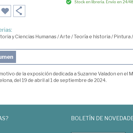
Stock en librería. Envío en 24/4
rias:
toria y Ciencias Humanas
/
Arte
/
Teoría e historia
/
Pintura
/
umen
motivo de la exposición dedicada a Suzanne Valadon en el M
lona, del 19 de abril al 1 de septiembre de 2024.
AS?
BOLETÍN DE NOVEDAD