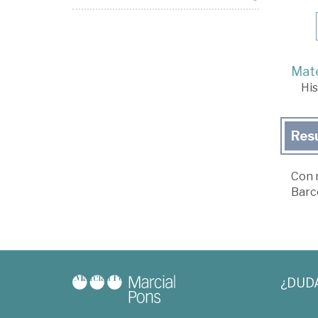
Mate
His
Res
Con 
Barce
¿DUD