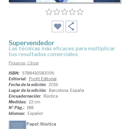
Supervendedor
las técnicas más eficaces para multiplicar
tus resultados comerciales
Piqueras, César
ISBN:
9788416583096
Editorial:
Profit Editorial
Fecha de la edición:
2016
Lugar de la edición:
Barcelona. España
Encuadernación:
Rústica
Medidas:
22 cm
Nº Pág.:
188
Idiomas:
Español
Papel: Rústica