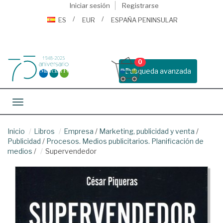
Iniciar sesión
Registrarse
ES
EUR
ESPAÑA PENINSULAR
0
Busqueda avanzada
Toggle navigation
Inicio
Libros
Empresa
/
Marketing, publicidad y venta
/
Publicidad
/
Procesos. Medios publicitarios. Planificación de
medios
/
Supervendedor