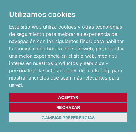
Utilizamos cookies
Este sitio web utiliza cookies y otras tecnologías
de seguimiento para mejorar su experiencia de
navegación con los siguientes fines:
para habilitar
la funcionalidad básica del sitio web
,
para brindar
una mejor experiencia en el sitio web
,
medir su
interés en nuestros productos y servicios y
personalizar las interacciones de marketing
,
para
mostrar anuncios que sean más relevantes para
usted
.
ACEPTAR
RECHAZAR
CAMBIAR PREFERENCIAS