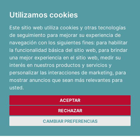
Utilizamos cookies
Este sitio web utiliza cookies y otras tecnologías
de seguimiento para mejorar su experiencia de
navegación con los siguientes fines:
para habilitar
la funcionalidad básica del sitio web
,
para brindar
una mejor experiencia en el sitio web
,
medir su
interés en nuestros productos y servicios y
personalizar las interacciones de marketing
,
para
mostrar anuncios que sean más relevantes para
usted
.
ACEPTAR
RECHAZAR
CAMBIAR PREFERENCIAS