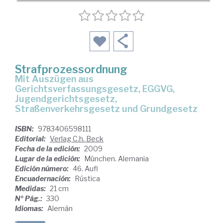
Strafprozessordnung
mit Auszügen aus
Gerichtsverfassungsgesetz, EGGVG,
Jugendgerichtsgesetz,
Straßenverkehrsgesetz und Grundgesetz
ISBN:
9783406598111
Editorial:
Verlag C.h. Beck
Fecha de la edición:
2009
Lugar de la edición:
München. Alemania
Edición número:
46. Aufl
Encuadernación:
Rústica
Medidas:
21 cm
Nº Pág.:
330
Idiomas:
Alemán