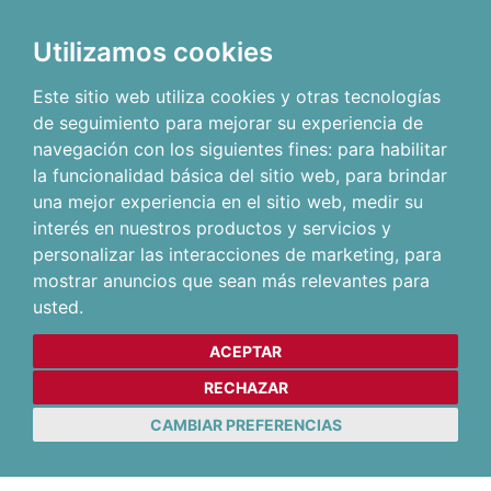
Utilizamos cookies
Este sitio web utiliza cookies y otras tecnologías
de seguimiento para mejorar su experiencia de
navegación con los siguientes fines:
para habilitar
la funcionalidad básica del sitio web
,
para brindar
una mejor experiencia en el sitio web
,
medir su
interés en nuestros productos y servicios y
personalizar las interacciones de marketing
,
para
mostrar anuncios que sean más relevantes para
usted
.
ACEPTAR
RECHAZAR
CAMBIAR PREFERENCIAS