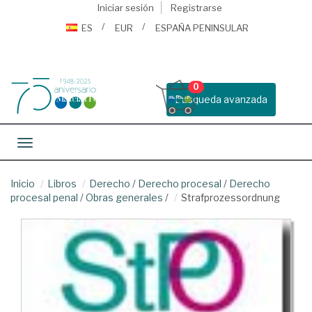
Iniciar sesión
Registrarse
ES
EUR
ESPAÑA PENINSULAR
0
Busqueda avanzada
Toggle navigation
Inicio
Libros
Derecho
/
Derecho procesal
/
Derecho
procesal penal
/
Obras generales
/
Strafprozessordnung