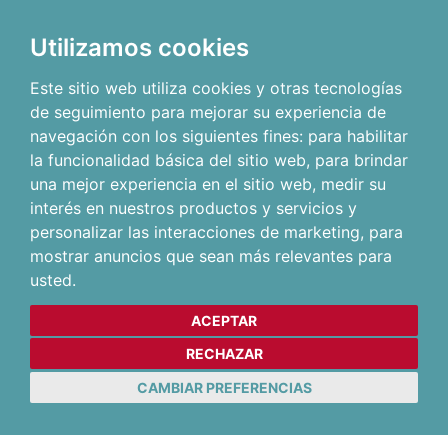
Utilizamos cookies
Este sitio web utiliza cookies y otras tecnologías
de seguimiento para mejorar su experiencia de
navegación con los siguientes fines:
para habilitar
la funcionalidad básica del sitio web
,
para brindar
una mejor experiencia en el sitio web
,
medir su
interés en nuestros productos y servicios y
personalizar las interacciones de marketing
,
para
mostrar anuncios que sean más relevantes para
usted
.
ACEPTAR
RECHAZAR
CAMBIAR PREFERENCIAS