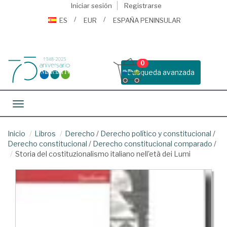
Iniciar sesión
Registrarse
ES
EUR
ESPAÑA PENINSULAR
0
Busqueda avanzada
Toggle navigation
Inicio
Libros
Derecho
/
Derecho político y constitucional
/
Derecho constitucional
/
Derecho constitucional comparado
/
Storia del costituzionalismo italiano nell'età dei Lumi