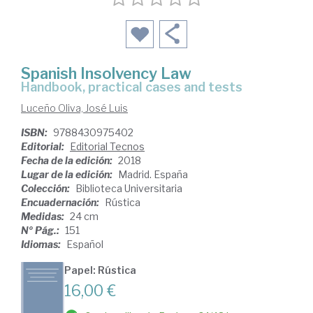
Spanish Insolvency Law
handbook, practical cases and tests
Luceño Oliva, José Luis
ISBN:
9788430975402
Editorial:
Editorial Tecnos
Fecha de la edición:
2018
Lugar de la edición:
Madrid. España
Colección:
Biblioteca Universitaria
Encuadernación:
Rústica
Medidas:
24 cm
Nº Pág.:
151
Idiomas:
Español
Papel: Rústica
16,00 €