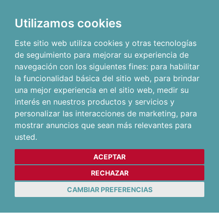
Utilizamos cookies
Este sitio web utiliza cookies y otras tecnologías
de seguimiento para mejorar su experiencia de
navegación con los siguientes fines:
para habilitar
la funcionalidad básica del sitio web
,
para brindar
una mejor experiencia en el sitio web
,
medir su
interés en nuestros productos y servicios y
personalizar las interacciones de marketing
,
para
mostrar anuncios que sean más relevantes para
usted
.
ACEPTAR
RECHAZAR
CAMBIAR PREFERENCIAS