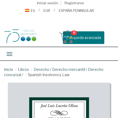
Iniciar sesión
Registrarse
ES
EUR
ESPAÑA PENINSULAR
0
Busqueda avanzada
Toggle navigation
Inicio
Libros
Derecho
/
Derecho mercantil
/
Derecho
concursal
/
Spanish Insolvency Law