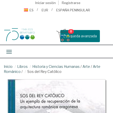
Iniciar sesión
Registrarse
ES
EUR
ESPAÑA PENINSULAR
0
Busqueda avanzada
Toggle navigation
Inicio
Libros
Historia y Ciencias Humanas
/
Arte
/
Arte
Románico
/
Sos del Rey Católico