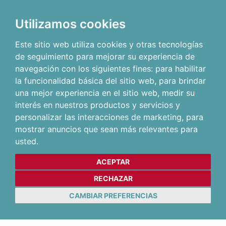
Utilizamos cookies
Este sitio web utiliza cookies y otras tecnologías
de seguimiento para mejorar su experiencia de
navegación con los siguientes fines:
para habilitar
la funcionalidad básica del sitio web
,
para brindar
una mejor experiencia en el sitio web
,
medir su
interés en nuestros productos y servicios y
personalizar las interacciones de marketing
,
para
mostrar anuncios que sean más relevantes para
usted
.
ACEPTAR
RECHAZAR
CAMBIAR PREFERENCIAS