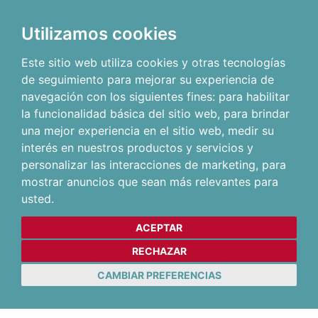
Utilizamos cookies
Este sitio web utiliza cookies y otras tecnologías
de seguimiento para mejorar su experiencia de
navegación con los siguientes fines:
para habilitar
la funcionalidad básica del sitio web
,
para brindar
una mejor experiencia en el sitio web
,
medir su
interés en nuestros productos y servicios y
personalizar las interacciones de marketing
,
para
mostrar anuncios que sean más relevantes para
usted
.
ACEPTAR
RECHAZAR
CAMBIAR PREFERENCIAS