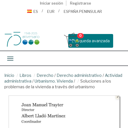
Iniciar sesión
Registrarse
ES
EUR
ESPAÑA PENINSULAR
0
Busqueda avanzada
Toggle navigation
Inicio
Libros
Derecho
/
Derecho administrativo
/
Actividad
administrativa
/
Urbanismo. Vivienda
/
Soluciones a los
problemas de la vivienda a través del urbanismo