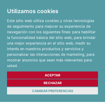
Utilizamos cookies
Este sitio web utiliza cookies y otras tecnologías
de seguimiento para mejorar su experiencia de
navegación con los siguientes fines:
para habilitar
la funcionalidad básica del sitio web
,
para brindar
una mejor experiencia en el sitio web
,
medir su
interés en nuestros productos y servicios y
personalizar las interacciones de marketing
,
para
mostrar anuncios que sean más relevantes para
usted
.
ACEPTAR
RECHAZAR
CAMBIAR PREFERENCIAS