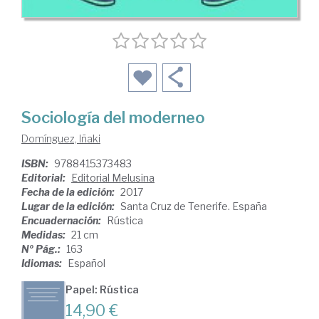
Sociología del moderneo
Domínguez, Iñaki
ISBN:
9788415373483
Editorial:
Editorial Melusina
Fecha de la edición:
2017
Lugar de la edición:
Santa Cruz de Tenerife. España
Encuadernación:
Rústica
Medidas:
21 cm
Nº Pág.:
163
Idiomas:
Español
Papel: Rústica
14,90 €