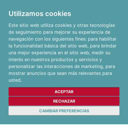
Utilizamos cookies
Este sitio web utiliza cookies y otras tecnologías
de seguimiento para mejorar su experiencia de
navegación con los siguientes fines:
para habilitar
la funcionalidad básica del sitio web
,
para brindar
una mejor experiencia en el sitio web
,
medir su
interés en nuestros productos y servicios y
personalizar las interacciones de marketing
,
para
mostrar anuncios que sean más relevantes para
usted
.
ACEPTAR
RECHAZAR
CAMBIAR PREFERENCIAS