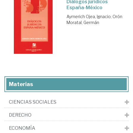
Diálogos jurídicos
España-México
Aymerich Ojea, Ignacio
;
Orón
Moratal, Germán
Materias
CIENCIAS SOCIALES
DERECHO
ECONOMÍA