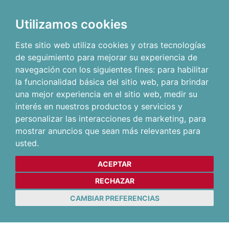
Utilizamos cookies
Este sitio web utiliza cookies y otras tecnologías
de seguimiento para mejorar su experiencia de
navegación con los siguientes fines:
para habilitar
la funcionalidad básica del sitio web
,
para brindar
una mejor experiencia en el sitio web
,
medir su
interés en nuestros productos y servicios y
personalizar las interacciones de marketing
,
para
mostrar anuncios que sean más relevantes para
usted
.
ACEPTAR
RECHAZAR
CAMBIAR PREFERENCIAS