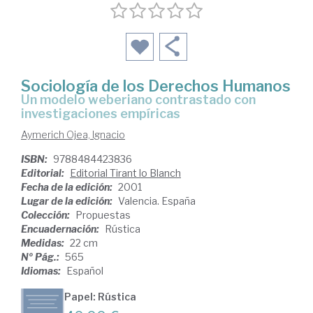
Sociología de los Derechos Humanos
un modelo weberiano contrastado con
investigaciones empíricas
Aymerich Ojea, Ignacio
ISBN:
9788484423836
Editorial:
Editorial Tirant lo Blanch
Fecha de la edición:
2001
Lugar de la edición:
Valencia. España
Colección:
Propuestas
Encuadernación:
Rústica
Medidas:
22 cm
Nº Pág.:
565
Idiomas:
Español
Papel: Rústica