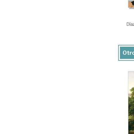
Día
Otro