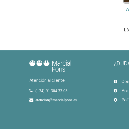
A
Lö
¿DUD
Atención al cliente
Com
Pre
(+34) 91 304 33 03
Polí
atencion@marcialpons.es