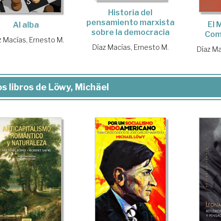
Historia del
pensamiento marxista
El 
Al alba
sobre la democracia
Com
z Macías, Ernesto M.
Díaz Macías, Ernesto M.
Díaz Ma
s libros de Löwy, Michäel