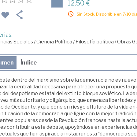
12,50 €
Sin Stock. Disponible en 7/10 día
rias:
ncias Sociales
/
Ciencia Política
/
Filosofía política
/
Obras Ge
umen
Índice
ebate dentro del marxismo sobre la democracia no es nuevo 
zar la centralidad necesaria para ofrecer una propuesta que
del despotismo estatal del extinto bloque soviético. La der
 vez más autoritario y oligárquico, que amenaza libertades
 de Occidente, y que pone en riesgo el futuro de la vida en
nificación de la democracia que ligue con la mejor tradició
entes populares desde la Revolución francesa hasta la actua
 es contribuir a este debate, apoyándose en experiencias d
ectuales que han aspirado a instaurar esta “democracia soci