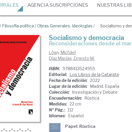
ORIALES
AGENCIA
SUSCRIPCIONES
NUESTRAS
LI
/
Filosofía política
/
Obras Generales. Ideologías
/
Socialismo y de
Socialismo y democracia
Reconsideraciones desde el ma
Löwy, Michäel
Díaz Macías, Ernesto M.
ISBN:
9788413524955
Editorial:
Los Libros de la Catarata
Fecha de la edición:
2022
Lugar de la edición:
Madrid. España
Colección:
Investigación y Debate
Encuadernación:
Rústica
Medidas:
22 cm
Nº Pág.:
112
Idiomas:
Español
Papel: Rústica