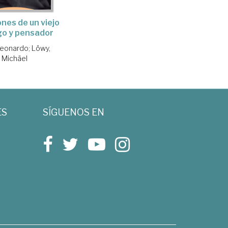
ones de un viejo
go y pensador
Leonardo
;
Löwy,
Michäel
ES
SÍGUENOS EN