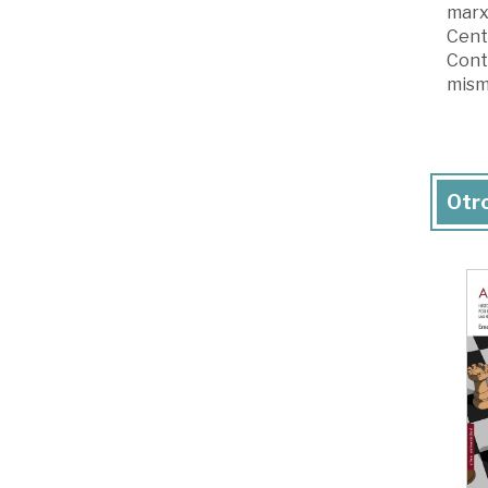
marxi
Centr
Conte
mism
Otro