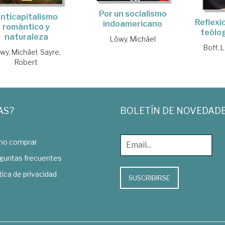
Por un socialismo
nticapitalismo
Reflexi
indoamericano
romántico y
teólo
naturaleza
Löwy, Michäel
Boff, 
wy, Michäel
;
Sayre,
Robert
AS?
BOLETÍN DE NOVEDAD
o comprar
guntas frecuentes
tica de privacidad
SUSCRIBIRSE