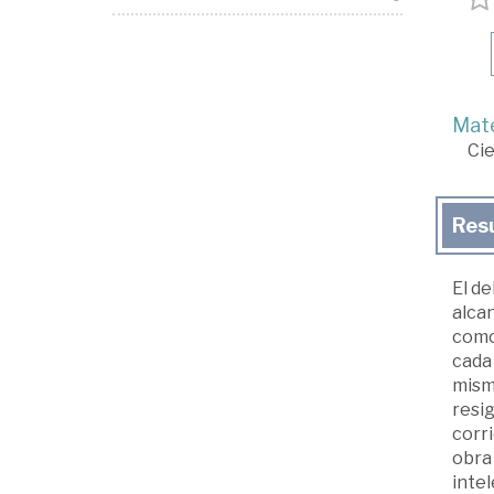
Mate
Cie
Res
El d
alcan
como 
cada
mismo
resig
corri
obra
intel