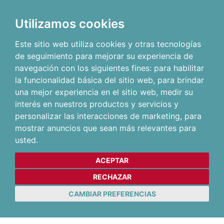
Utilizamos cookies
Este sitio web utiliza cookies y otras tecnologías
de seguimiento para mejorar su experiencia de
navegación con los siguientes fines:
para habilitar
la funcionalidad básica del sitio web
,
para brindar
una mejor experiencia en el sitio web
,
medir su
interés en nuestros productos y servicios y
personalizar las interacciones de marketing
,
para
mostrar anuncios que sean más relevantes para
usted
.
ACEPTAR
RECHAZAR
CAMBIAR PREFERENCIAS