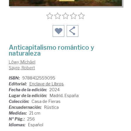
Anticapitalismo romántico y
naturaleza
Löwy, Michäel
Sayre, Robert
ISBN:
9788412559095
Editorial:
Enclave de Libros
Fecha de la edición:
2024
Lugar de la edición:
Madrid. España
Colección:
Casa de Fieras
Encuadernación:
Rústica
Medidas:
21 cm
Nº Pág.:
256
Idiomas:
Español