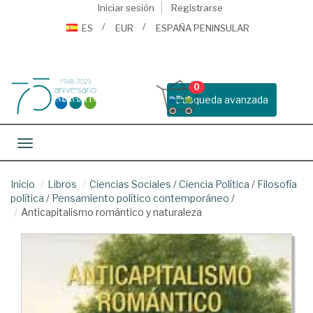
Iniciar sesión
Registrarse
ES
EUR
ESPAÑA PENINSULAR
0
Busqueda avanzada
Toggle navigation
Inicio
Libros
Ciencias Sociales
/
Ciencia Política
/
Filosofía
política
/
Pensamiento político contemporáneo
/
Anticapitalismo romántico y naturaleza