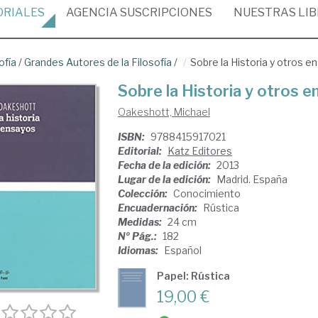
ORIALES
AGENCIA
SUSCRIPCIONES
NUESTRAS
LI
ofía
/
Grandes Autores de la Filosofía
/
Sobre la Historia y otros e
Sobre la Historia y otros 
Oakeshott, Michael
ISBN:
9788415917021
Editorial:
Katz Editores
Fecha de la edición:
2013
Lugar de la edición:
Madrid. España
Colección:
Conocimiento
Encuadernación:
Rústica
Medidas:
24 cm
Nº Pág.:
182
Idiomas:
Español
Papel: Rústica
19,00 €