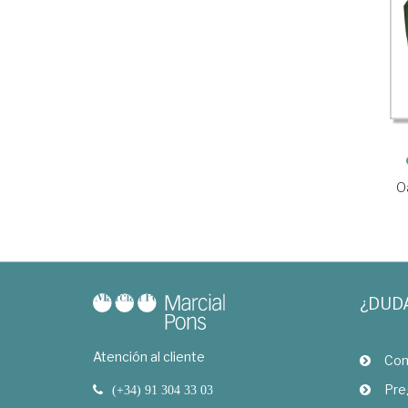
O
¿DUD
Atención al cliente
Com
Pre
(+34) 91 304 33 03