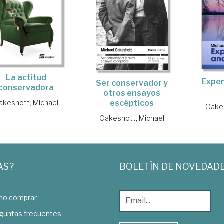
La actitud
Exper
Ser conservador y
conservadora
otros ensayos
akeshott, Michael
escépticos
Oakes
Oakeshott, Michael
AS?
BOLETÍN DE NOVEDAD
o comprar
guntas frecuentes