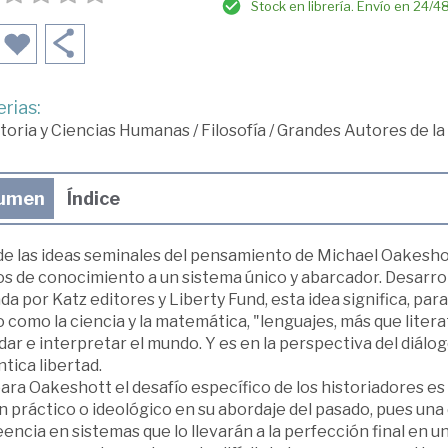
Stock en librería. Envío en 24/4
rias:
toria y Ciencias Humanas
/
Filosofía
/
Grandes Autores de la 
umen
Índice
de las ideas seminales del pensamiento de Michael Oakeshott
 de conocimiento a un sistema único y abarcador. Desarrolla
da por Katz editores y Liberty Fund, esta idea significa, para 
 como la ciencia y la matemática, "lenguajes, más que litera
ar e interpretar el mundo. Y es en la perspectiva del diálo
tica libertad.
para Oakeshott el desafío específico de los historiadores e
 práctico o ideológico en su abordaje del pasado, pues una
eencia en sistemas que lo llevarán a la perfección final en un