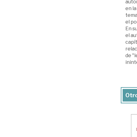
auto
en la
temas
el po
En s
el au
capít
relac
de "l
inint
Otro