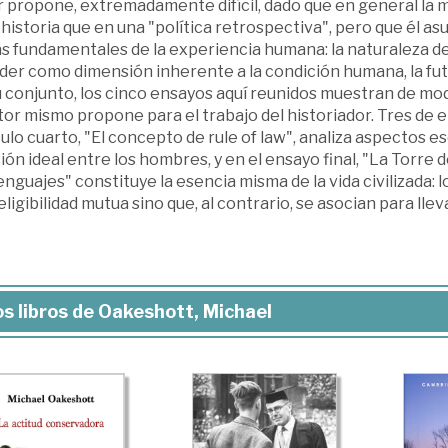
r propone, extremadamente difícil, dado que en general la 
 historia que en una "política retrospectiva", pero que él a
 fundamentales de la experiencia humana: la naturaleza de la 
der como dimensión inherente a la condición humana, la futi
u conjunto, los cinco ensayos aquí reunidos muestran de mo
tor mismo propone para el trabajo del historiador. Tres de e
ulo cuarto, "El concepto de rule of law", analiza aspectos 
ión ideal entre los hombres, y en el ensayo final, "La Torre de
enguajes" constituye la esencia misma de la vida civilizada: 
eligibilidad mutua sino que, al contrario, se asocian para l
s libros de Oakeshott, Michael