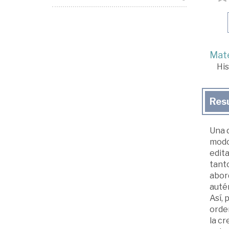
Mate
His
Res
Una 
modos
edita
tanto
abord
autén
Así, 
orden
la cr