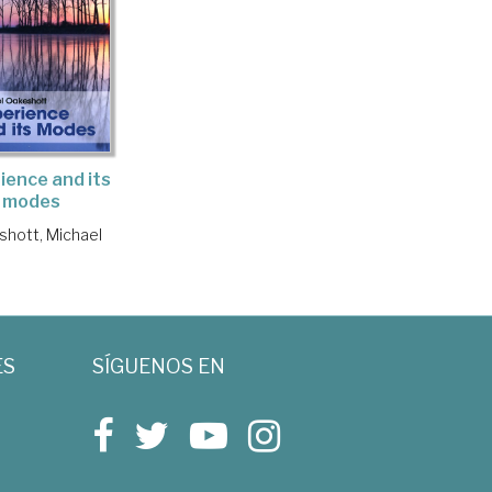
ience and its
modes
hott, Michael
ES
SÍGUENOS EN