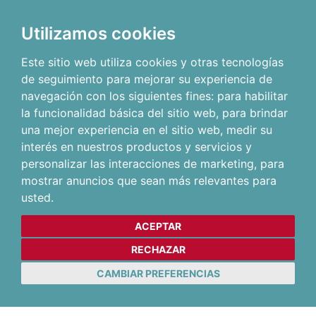
Utilizamos cookies
Este sitio web utiliza cookies y otras tecnologías
de seguimiento para mejorar su experiencia de
navegación con los siguientes fines:
para habilitar
la funcionalidad básica del sitio web
,
para brindar
una mejor experiencia en el sitio web
,
medir su
interés en nuestros productos y servicios y
personalizar las interacciones de marketing
,
para
mostrar anuncios que sean más relevantes para
usted
.
ACEPTAR
RECHAZAR
CAMBIAR PREFERENCIAS