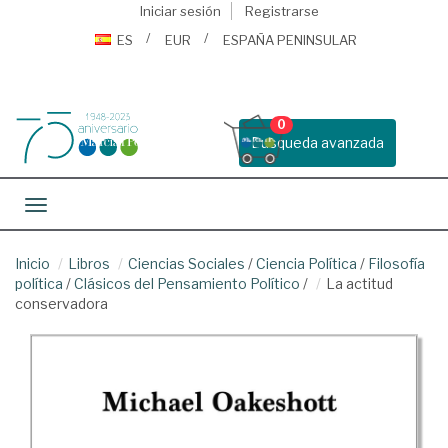
Iniciar sesión
Registrarse
ES
EUR
ESPAÑA PENINSULAR
0
Busqueda avanzada
Toggle navigation
Inicio
Libros
Ciencias Sociales
/
Ciencia Política
/
Filosofía
política
/
Clásicos del Pensamiento Político
/
La actitud
conservadora