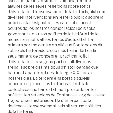
causa per la Universitat de València, reuneix
algunes de les seues reflexions sobre l’ofici
d’historiador i l’ensenyament de la història, així com
diverses intervencions en l’esfera pública sobre la
pobresa i la desigualtat, les cares obscures i
ocultes de les nostres democràcies i dels seus
governants, els usos polítics de la història i de la
memòria, i molts altres temes d’actualitat. La
primera part se centra en allò que Fontana ens diu
sobre els historiadors que més han influït en la
seua manera de concebre i practicar l’ofici
d’historiador. La segona part recull diversos
treballs sobre distints tipus d’historiografia que
han anat apareixent des del segle XIX fins als
nostres dies. La tercera ens porta a aquells
conceptes, processos històrics i identitats
col·lectives que han estat molt presents en les
anàlisis i les reflexions de Fontana al llarg de la seua
trajectòria d’historiador. I la última part està
dedicada a l’ensenyament i els altres usos públics
de la història.