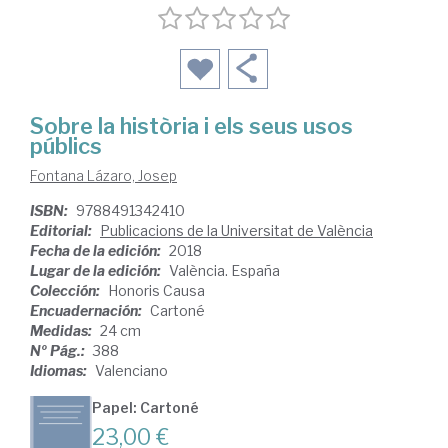
Sobre la història i els seus usos
públics
Fontana Lázaro, Josep
ISBN:
9788491342410
Editorial:
Publicacions de la Universitat de València
Fecha de la edición:
2018
Lugar de la edición:
València. España
Colección:
Honoris Causa
Encuadernación:
Cartoné
Medidas:
24 cm
Nº Pág.:
388
Idiomas:
Valenciano
Papel: Cartoné
23,00 €