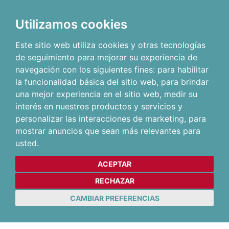
Utilizamos cookies
Este sitio web utiliza cookies y otras tecnologías
de seguimiento para mejorar su experiencia de
navegación con los siguientes fines:
para habilitar
la funcionalidad básica del sitio web
,
para brindar
una mejor experiencia en el sitio web
,
medir su
interés en nuestros productos y servicios y
personalizar las interacciones de marketing
,
para
mostrar anuncios que sean más relevantes para
usted
.
ACEPTAR
RECHAZAR
CAMBIAR PREFERENCIAS