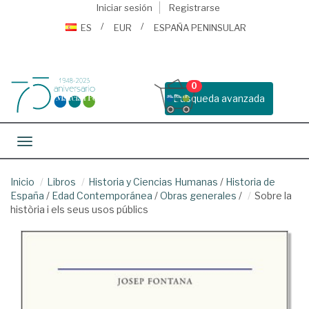
Iniciar sesión
Registrarse
ES
EUR
ESPAÑA PENINSULAR
0
Busqueda avanzada
Toggle navigation
Inicio
Libros
Historia y Ciencias Humanas
/
Historia de
España
/
Edad Contemporánea
/
Obras generales
/
Sobre la
història i els seus usos públics