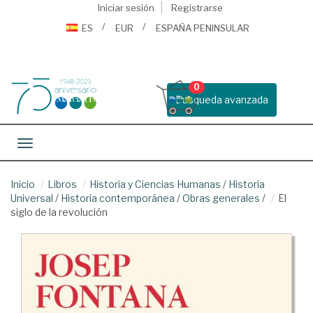
Iniciar sesión
Registrarse
ES
EUR
ESPAÑA PENINSULAR
0
Busqueda avanzada
Toggle navigation
Inicio
Libros
Historia y Ciencias Humanas
/
Historia
Universal
/
Historia contemporánea
/
Obras generales
/
El
siglo de la revolución