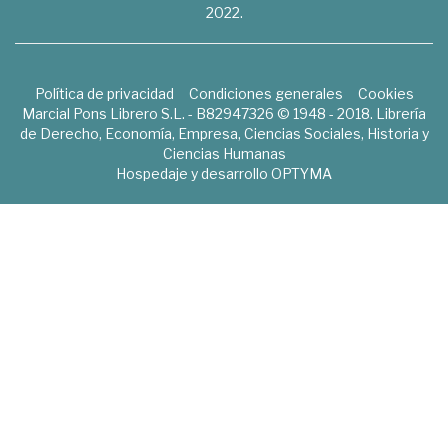
2022.
Política de privacidad
Condiciones generales
Cookies
Marcial Pons Librero S.L. - B82947326 © 1948 - 2018. Librería
de Derecho, Economía, Empresa, Ciencias Sociales, Historia y
Ciencias Humanas
Hospedaje y desarrollo
OPTYMA