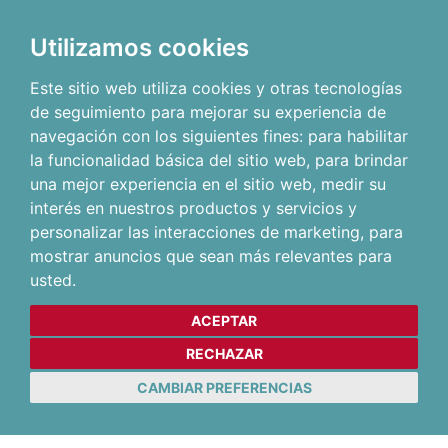
Utilizamos cookies
Este sitio web utiliza cookies y otras tecnologías
de seguimiento para mejorar su experiencia de
navegación con los siguientes fines:
para habilitar
la funcionalidad básica del sitio web
,
para brindar
una mejor experiencia en el sitio web
,
medir su
interés en nuestros productos y servicios y
personalizar las interacciones de marketing
,
para
mostrar anuncios que sean más relevantes para
usted
.
ACEPTAR
RECHAZAR
CAMBIAR PREFERENCIAS