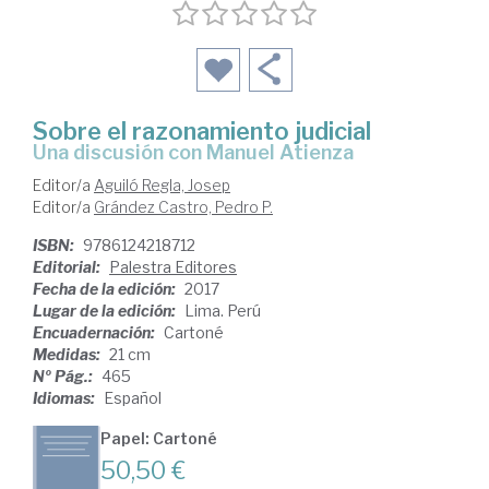
Sobre el razonamiento judicial
una discusión con Manuel Atienza
Editor/a
Aguiló Regla, Josep
Editor/a
Grández Castro, Pedro P.
ISBN:
9786124218712
Editorial:
Palestra Editores
Fecha de la edición:
2017
Lugar de la edición:
Lima. Perú
Encuadernación:
Cartoné
Medidas:
21 cm
Nº Pág.:
465
Idiomas:
Español
Papel: Cartoné
50,50 €