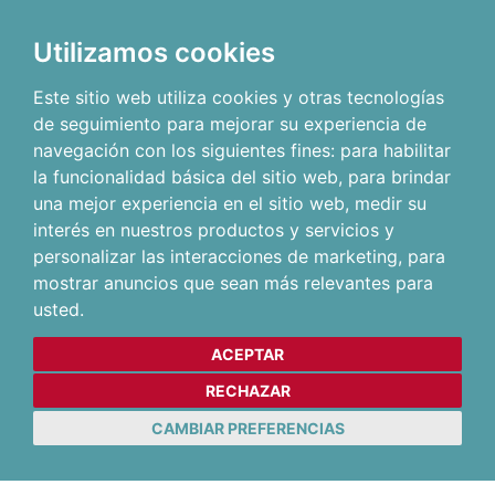
Utilizamos cookies
Este sitio web utiliza cookies y otras tecnologías
de seguimiento para mejorar su experiencia de
navegación con los siguientes fines:
para habilitar
la funcionalidad básica del sitio web
,
para brindar
una mejor experiencia en el sitio web
,
medir su
interés en nuestros productos y servicios y
personalizar las interacciones de marketing
,
para
mostrar anuncios que sean más relevantes para
usted
.
ACEPTAR
RECHAZAR
CAMBIAR PREFERENCIAS