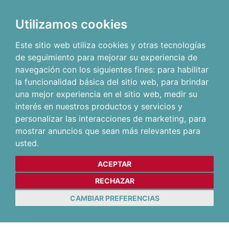
Utilizamos cookies
Este sitio web utiliza cookies y otras tecnologías
de seguimiento para mejorar su experiencia de
navegación con los siguientes fines:
para habilitar
la funcionalidad básica del sitio web
,
para brindar
una mejor experiencia en el sitio web
,
medir su
interés en nuestros productos y servicios y
personalizar las interacciones de marketing
,
para
mostrar anuncios que sean más relevantes para
usted
.
ACEPTAR
RECHAZAR
CAMBIAR PREFERENCIAS