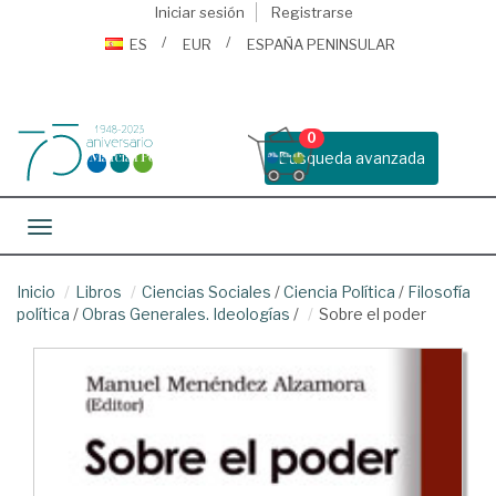
Iniciar sesión
Registrarse
ES
EUR
ESPAÑA PENINSULAR
0
Busqueda avanzada
Toggle navigation
Inicio
Libros
Ciencias Sociales
/
Ciencia Política
/
Filosofía
política
/
Obras Generales. Ideologías
/
Sobre el poder