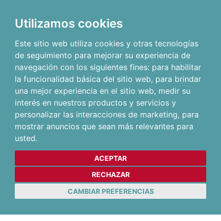
Utilizamos cookies
Este sitio web utiliza cookies y otras tecnologías
de seguimiento para mejorar su experiencia de
navegación con los siguientes fines:
para habilitar
la funcionalidad básica del sitio web
,
para brindar
una mejor experiencia en el sitio web
,
medir su
interés en nuestros productos y servicios y
personalizar las interacciones de marketing
,
para
mostrar anuncios que sean más relevantes para
usted
.
ACEPTAR
RECHAZAR
CAMBIAR PREFERENCIAS