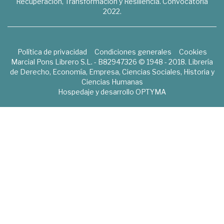
Recuperación, Transformación y Resiliencia. Convocatoria
2022.
Política de privacidad
Condiciones generales
Cookies
Marcial Pons Librero S.L. - B82947326 © 1948 - 2018. Librería
de Derecho, Economía, Empresa, Ciencias Sociales, Historia y
Ciencias Humanas
Hospedaje y desarrollo
OPTYMA