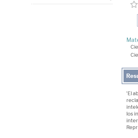
Mate
Cie
Cie
Res
'El a
recla
intel
los i
inter
Repr