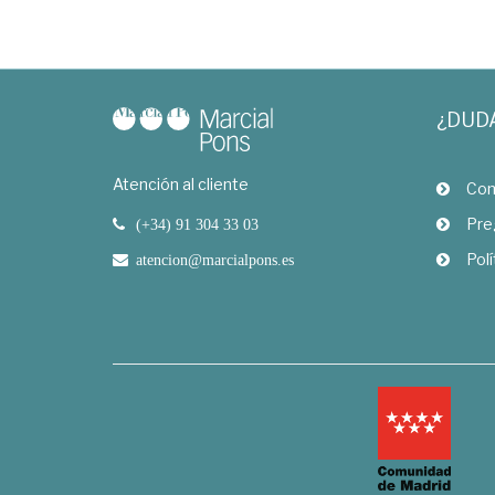
¿DUD
Atención al cliente
Com
Pre
(+34) 91 304 33 03
Polí
atencion@marcialpons.es