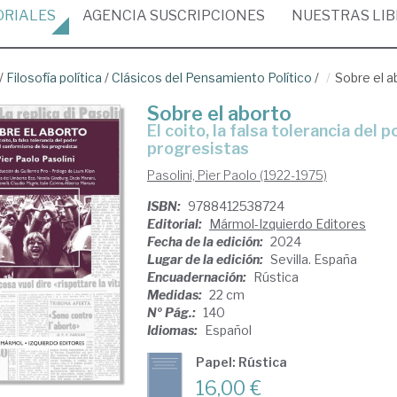
ORIALES
AGENCIA
SUSCRIPCIONES
NUESTRAS
LI
/
Filosofía política
/
Clásicos del Pensamiento Político
/
Sobre el a
Sobre el aborto
el coito, la falsa tolerancia del poder y el conformismo de los
progresistas
Pasolini, Pier Paolo (1922-1975)
ISBN:
9788412538724
Editorial:
Mármol-Izquierdo Editores
Fecha de la edición:
2024
Lugar de la edición:
Sevilla. España
Encuadernación:
Rústica
Medidas:
22 cm
Nº Pág.:
140
Idiomas:
Español
Papel: Rústica
16,00 €