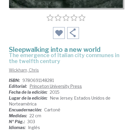
Sleepwalking into a new world
the emergence of Italian city communes in
the twelfth century
Wickham, Chris
ISBN:
9780691148281
Editorial:
Princeton University Press
Fecha de la edición:
2015
Lugar de la edición:
New Jersey. Estados Unidos de
Norteamérica
Encuadernación:
Cartoné
Medidas:
22 cm
Nº Pág.:
303
Idiomas:
Inglés