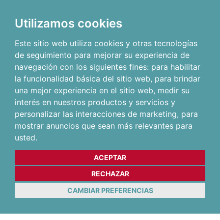
Utilizamos cookies
Este sitio web utiliza cookies y otras tecnologías
de seguimiento para mejorar su experiencia de
navegación con los siguientes fines:
para habilitar
la funcionalidad básica del sitio web
,
para brindar
una mejor experiencia en el sitio web
,
medir su
interés en nuestros productos y servicios y
personalizar las interacciones de marketing
,
para
mostrar anuncios que sean más relevantes para
usted
.
ACEPTAR
RECHAZAR
CAMBIAR PREFERENCIAS