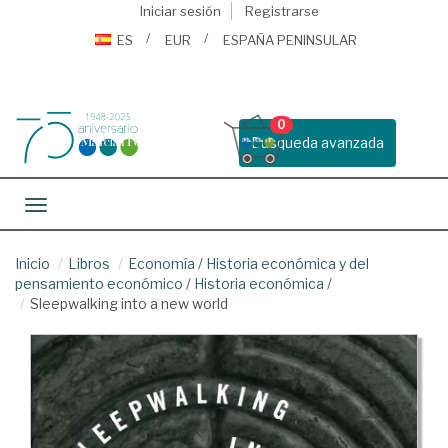
Iniciar sesión
Registrarse
ES
EUR
ESPAÑA PENINSULAR
0
Busqueda avanzada
Toggle navigation
Inicio
Libros
Economía
/
Historia económica y del
pensamiento económico
/
Historia económica
/
Sleepwalking into a new world