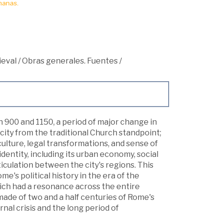
manas.
ieval
/
Obras generales. Fuentes
/
 900 and 1150, a period of major change in
 city from the traditional Church standpoint;
 culture, legal transformations, and sense of
dentity, including its urban economy, social
ticulation between the city's regions. This
's political history in the era of the
hich had a resonance across the entire
ade of two and a half centuries of Rome's
nal crisis and the long period of