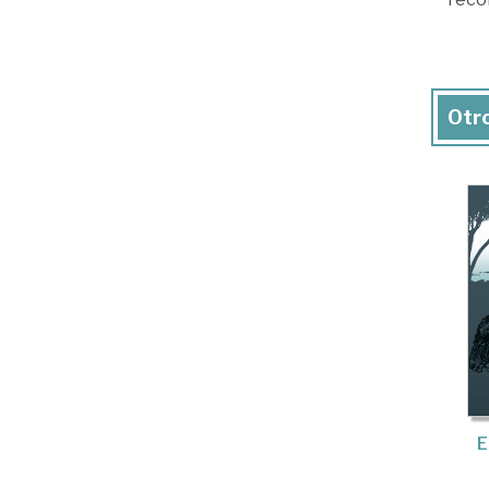
Otro
E