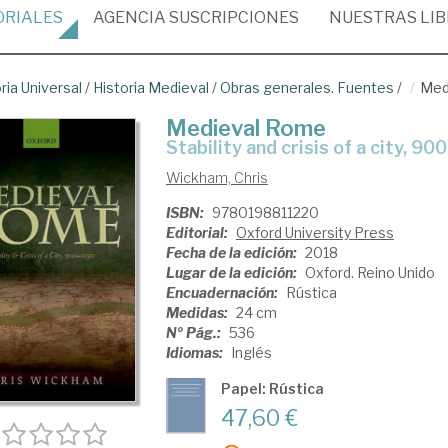
ORIALES
AGENCIA
SUSCRIPCIONES
NUESTRAS
LI
ria Universal
/
Historia Medieval
/
Obras generales. Fuentes
/
Med
Medieval Rome
stability and crisis of a city, 9
Wickham, Chris
ISBN:
9780198811220
Editorial:
Oxford University Press
Fecha de la edición:
2018
Lugar de la edición:
Oxford. Reino Unido
Encuadernación:
Rústica
Medidas:
24 cm
Nº Pág.:
536
Idiomas:
Inglés
Papel: Rústica
47,60 €