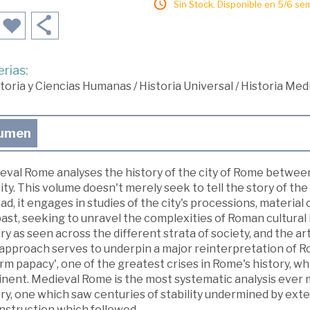
Sin Stock. Disponible en 5/6 se
rias:
toria y Ciencias Humanas
/
Historia Universal
/
Historia Med
umen
eval Rome analyses the history of the city of Rome between
ity. This volume doesn't merely seek to tell the story of the
ad, it engages in studies of the city's processions, material
ast, seeking to unravel the complexities of Roman cultural i
ry as seen across the different strata of society, and the ar
pproach serves to underpin a major reinterpretation of Rome
rm papacy', one of the greatest crises in Rome's history, w
inent. Medieval Rome is the most systematic analysis ever m
ry, one which saw centuries of stability undermined by exter
nstruction which followed.