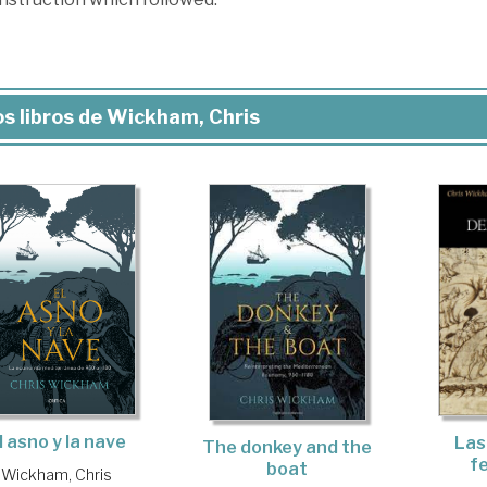
s libros de Wickham, Chris
l asno y la nave
Las
The donkey and the
f
boat
Wickham, Chris