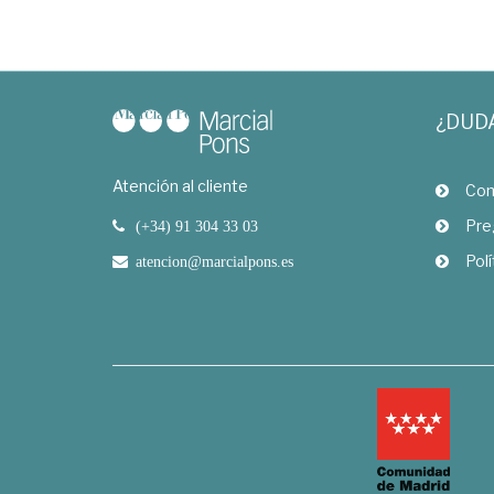
¿DUD
Atención al cliente
Com
Pre
(+34) 91 304 33 03
Polí
atencion@marcialpons.es