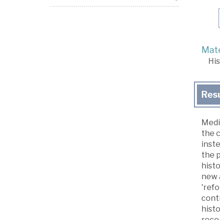
Mate
His
Res
Medi
the c
inste
the p
histo
new a
'refo
cont
histo
reco