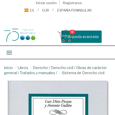
Iniciar sesión
Registrarse
ES
EUR
ESPAÑA PENINSULAR
0
Busqueda avanzada
Toggle navigation
Inicio
Libros
Derecho
/
Derecho civil
/
Obras de carácter
general
/
Tratados y manuales
/
Sistema de Derecho civil