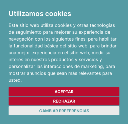
Utilizamos cookies
Este sitio web utiliza cookies y otras tecnologías
de seguimiento para mejorar su experiencia de
navegación con los siguientes fines:
para habilitar
la funcionalidad básica del sitio web
,
para brindar
una mejor experiencia en el sitio web
,
medir su
interés en nuestros productos y servicios y
personalizar las interacciones de marketing
,
para
mostrar anuncios que sean más relevantes para
usted
.
ACEPTAR
RECHAZAR
CAMBIAR PREFERENCIAS