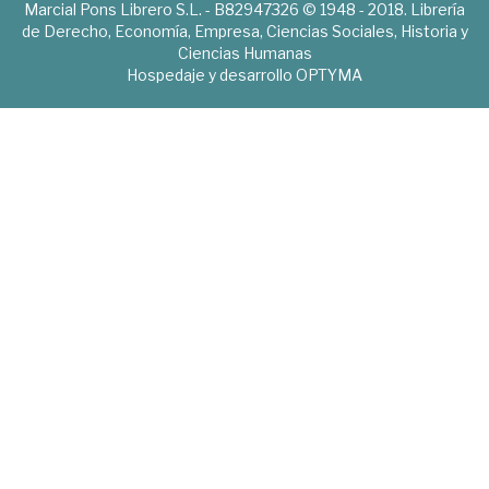
Marcial Pons Librero S.L. - B82947326 © 1948 - 2018. Librería
de Derecho, Economía, Empresa, Ciencias Sociales, Historia y
Ciencias Humanas
Hospedaje y desarrollo
OPTYMA