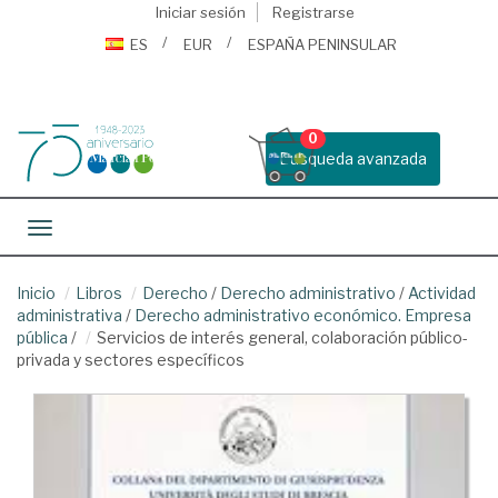
Iniciar sesión
Registrarse
ES
EUR
ESPAÑA PENINSULAR
0
Busqueda avanzada
Toggle navigation
Inicio
Libros
Derecho
/
Derecho administrativo
/
Actividad
administrativa
/
Derecho administrativo económico. Empresa
pública
/
Servicios de interés general, colaboración público-
privada y sectores específicos