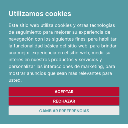
Utilizamos cookies
Este sitio web utiliza cookies y otras tecnologías
de seguimiento para mejorar su experiencia de
navegación con los siguientes fines:
para habilitar
la funcionalidad básica del sitio web
,
para brindar
una mejor experiencia en el sitio web
,
medir su
interés en nuestros productos y servicios y
personalizar las interacciones de marketing
,
para
mostrar anuncios que sean más relevantes para
usted
.
ACEPTAR
RECHAZAR
CAMBIAR PREFERENCIAS