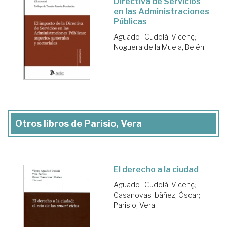
Directiva de Servicios
en las Administraciones
Públicas
Aguado i Cudolà, Vicenç
;
Noguera de la Muela, Belén
Otros libros de Parisio, Vera
El derecho a la ciudad
Aguado i Cudolà, Vicenç
;
Casanovas Ibàñez, Òscar
;
Parisio, Vera