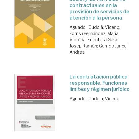
contractuales en la
provisión de servicios de
atención a la persona
Aguado i Cudolà, Vicenç
;
Forns i Fernández, Maria
Victòria
;
Fuentes i Gasó,
Josep Ramón
;
Garrido Juncal,
Andrea
La contratación pública
responsable. Funciones
límites y régimen jurídico
Aguado i Cudolà, Vicenç