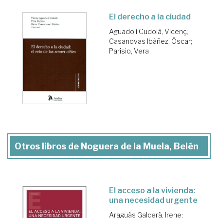
El derecho a la ciudad
Aguado i Cudolà, Vicenç
;
Casanovas Ibàñez, Òscar
;
Parisio, Vera
Otros libros de Noguera de la Muela, Belén
El acceso a la vivienda:
una necesidad urgente
Araguàs Galcerà, Irene
;