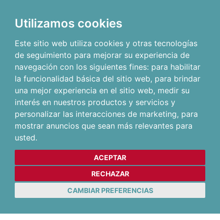
Utilizamos cookies
Este sitio web utiliza cookies y otras tecnologías
de seguimiento para mejorar su experiencia de
navegación con los siguientes fines:
para habilitar
la funcionalidad básica del sitio web
,
para brindar
una mejor experiencia en el sitio web
,
medir su
interés en nuestros productos y servicios y
personalizar las interacciones de marketing
,
para
mostrar anuncios que sean más relevantes para
usted
.
ACEPTAR
RECHAZAR
CAMBIAR PREFERENCIAS