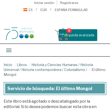
Iniciar sesión
Registrarse
ES
EUR
ESPAÑA PENINSULAR
0
Busqueda avanzada
Toggle navigation
Inicio
Libros
Historia y Ciencias Humanas
/
Historia
Universal
/
Historia contemporánea
/
Colonialismo
/
El último
Mongol
Servicio de búsqueda: El último Mongol
Este libro está agotado o descatalogado por la
editorial. Si lo desea podemos buscar esta obra en