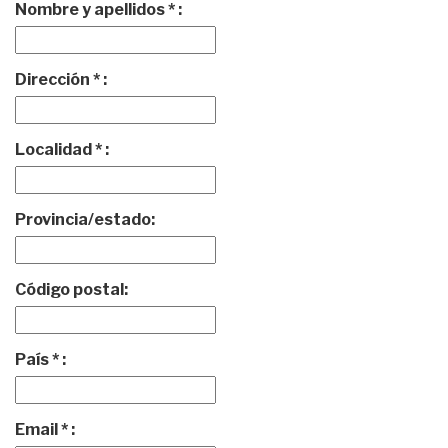
Nombre y apellidos * :
Dirección * :
Localidad * :
Provincia/estado:
Código postal:
País * :
Email * :