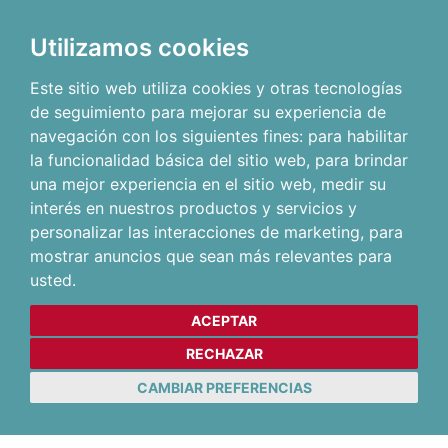
Utilizamos cookies
Este sitio web utiliza cookies y otras tecnologías
de seguimiento para mejorar su experiencia de
navegación con los siguientes fines:
para habilitar
la funcionalidad básica del sitio web
,
para brindar
una mejor experiencia en el sitio web
,
medir su
interés en nuestros productos y servicios y
personalizar las interacciones de marketing
,
para
mostrar anuncios que sean más relevantes para
usted
.
ACEPTAR
RECHAZAR
CAMBIAR PREFERENCIAS