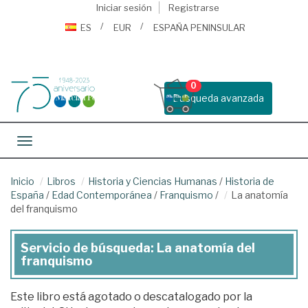
Iniciar sesión
Registrarse
ES
EUR
ESPAÑA PENINSULAR
0
Busqueda avanzada
Toggle navigation
Inicio
Libros
Historia y Ciencias Humanas
/
Historia de
España
/
Edad Contemporánea
/
Franquismo
/
La anatomía
del franquismo
Servicio de búsqueda: La anatomía del
franquismo
Este libro está agotado o descatalogado por la