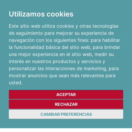
Utilizamos cookies
Este sitio web utiliza cookies y otras tecnologías
de seguimiento para mejorar su experiencia de
navegación con los siguientes fines:
para habilitar
la funcionalidad básica del sitio web
,
para brindar
una mejor experiencia en el sitio web
,
medir su
interés en nuestros productos y servicios y
personalizar las interacciones de marketing
,
para
mostrar anuncios que sean más relevantes para
usted
.
ACEPTAR
RECHAZAR
CAMBIAR PREFERENCIAS