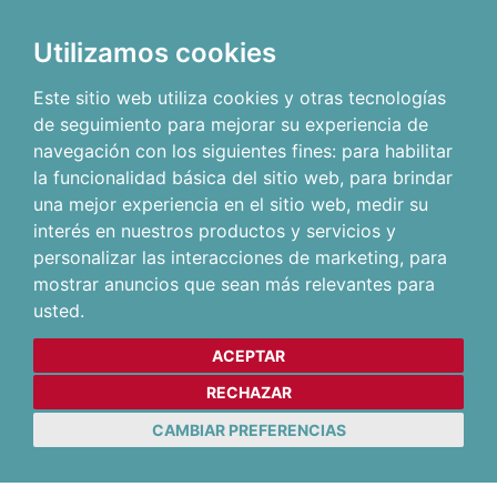
Utilizamos cookies
Este sitio web utiliza cookies y otras tecnologías
de seguimiento para mejorar su experiencia de
navegación con los siguientes fines:
para habilitar
la funcionalidad básica del sitio web
,
para brindar
una mejor experiencia en el sitio web
,
medir su
interés en nuestros productos y servicios y
personalizar las interacciones de marketing
,
para
mostrar anuncios que sean más relevantes para
usted
.
ACEPTAR
RECHAZAR
CAMBIAR PREFERENCIAS