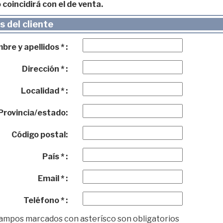
 coincidirá con el de venta.
 del cliente
re y apellidos * :
Dirección * :
Localidad * :
Provincia/estado:
Código postal:
País * :
Email * :
Teléfono * :
campos marcados con asterísco son obligatorios