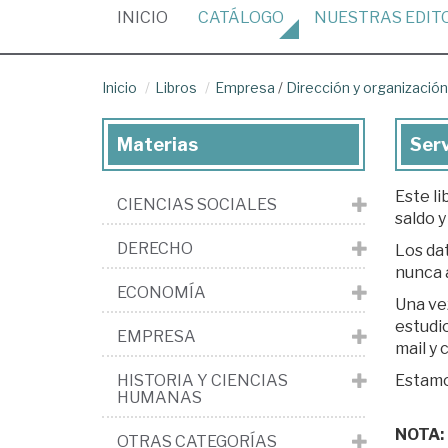
(CURRENT)
INICIO
CATÁLOGO
NUESTRAS
EDIT
Inicio
Libros
Empresa
/
Dirección y organizaci
Materias
Ser
Este li
CIENCIAS SOCIALES
saldo y
DERECHO
Los dat
nunca 
ECONOMÍA
Una ve
estudio. Si est
EMPRESA
mail y
HISTORIA Y CIENCIAS
Estamos
HUMANAS
NOTA: L
OTRAS CATEGORÍAS