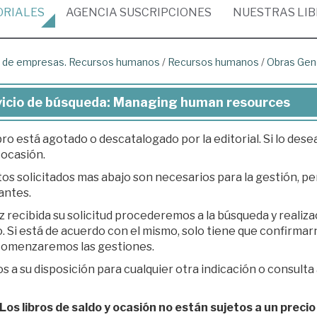
ORIALES
AGENCIA
SUSCRIPCIONES
NUESTRAS
LI
ón de empresas. Recursos humanos
/
Recursos humanos
/
Obras Gen
vicio de búsqueda: Managing human resources
bro está agotado o descatalogado por la editorial. Si lo des
 ocasión.
os solicitados mas abajo son necesarios para la gestión, per
antes.
z recibida su solicitud procederemos a la búsqueda y realiz
á de acuerdo con el mismo, solo tiene que confirmarnos su presupuesto en respuesta a nuestro e-
 comenzaremos las gestiones.
 a su disposición para cualquier otra indicación o consulta 
os libros de saldo y ocasión no están sujetos a un precio 