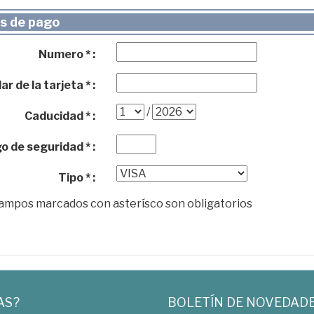
s de pago
Numero * :
ar de la tarjeta * :
/
Caducidad * :
o de seguridad * :
Tipo * :
campos marcados con asterísco son obligatorios
AS?
BOLETÍN DE NOVEDAD