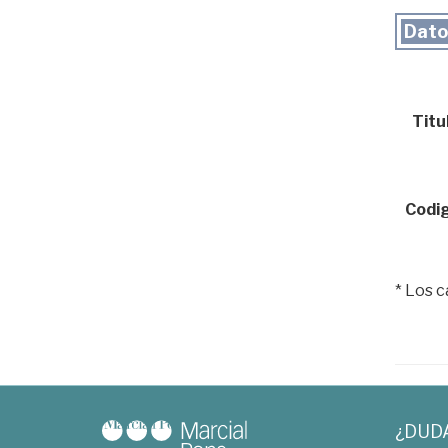
Dato
Titul
Codig
* Los 
¿DUD