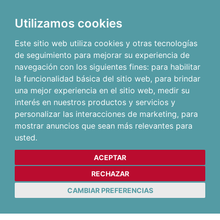
Utilizamos cookies
Este sitio web utiliza cookies y otras tecnologías
de seguimiento para mejorar su experiencia de
navegación con los siguientes fines:
para habilitar
la funcionalidad básica del sitio web
,
para brindar
una mejor experiencia en el sitio web
,
medir su
interés en nuestros productos y servicios y
personalizar las interacciones de marketing
,
para
mostrar anuncios que sean más relevantes para
usted
.
ACEPTAR
RECHAZAR
CAMBIAR PREFERENCIAS