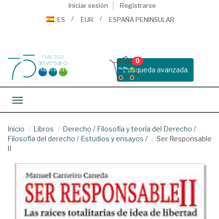
Iniciar sesión
Registrarse
ES
EUR
ESPAÑA PENINSULAR
0
Busqueda avanzada
Toggle navigation
Inicio
Libros
Derecho
/
Filosofía y teoría del Derecho
/
Filosofía del derecho
/
Estudios y ensayos
/
Ser Responsable
II