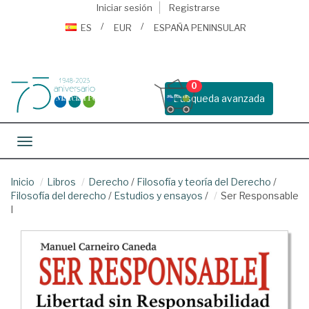
Iniciar sesión
Registrarse
ES
EUR
ESPAÑA PENINSULAR
0
Busqueda avanzada
Toggle navigation
Inicio
Libros
Derecho
/
Filosofía y teoría del Derecho
/
Filosofía del derecho
/
Estudios y ensayos
/
Ser Responsable
I