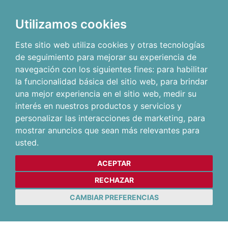
Utilizamos cookies
Este sitio web utiliza cookies y otras tecnologías
de seguimiento para mejorar su experiencia de
navegación con los siguientes fines:
para habilitar
la funcionalidad básica del sitio web
,
para brindar
una mejor experiencia en el sitio web
,
medir su
interés en nuestros productos y servicios y
personalizar las interacciones de marketing
,
para
mostrar anuncios que sean más relevantes para
usted
.
ACEPTAR
RECHAZAR
CAMBIAR PREFERENCIAS