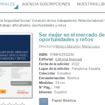
ORIALES
AGENCIA
SUSCRIPCIONES
NUESTRAS
LI
 la Seguridad Social
/
Estatuto de los trabajadores. Relación laboral
rabajo: dificultades, oportunidades y retos
Ser mujer en el mercado de 
oportunidades y retos
Director/a
Molero Marañón, María Luisa
ISBN:
9788413911236
Editorial:
Editorial Aranzadi
Fecha de la edición:
2022
Lugar de la edición:
Pamplona. España
Colección:
Estudios
Encuadernación:
Rústica
Medidas:
24 cm
Nº Pág.:
748
Idiomas:
Español
Papel: Rústica