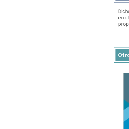
Dicha
en e
propu
Otro