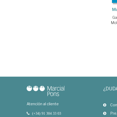
Mu
Ga
Mol
¿DUD
Atención al cliente
Com
Pre
(+34) 91 304 33 03