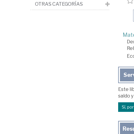
OTRAS CATEGORÍAS
Mate
De
Rel
Ec
Ser
Este li
saldo y
Sí, po
Res