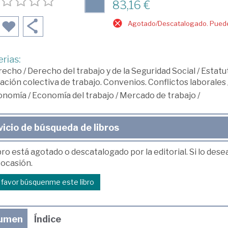
83,16 €
Agotado/Descatalogado. Puede 
rias:
recho
/
Derecho del trabajo y de la Seguridad Social
/
Estatut
ación colectiva de trabajo. Convenios. Conflictos laborales
onomía
/
Economía del trabajo
/
Mercado de trabajo
/
vicio de búsqueda de libros
bro está agotado o descatalogado por la editorial. Si lo des
 ocasión.
r favor búsquenme este libro
umen
Índice