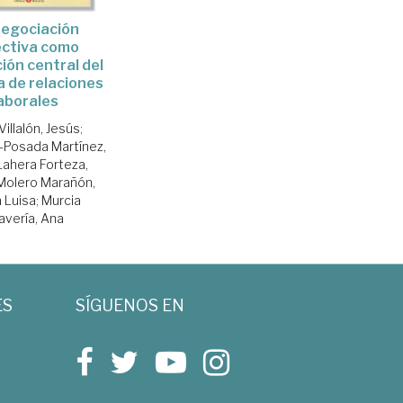
negociación
ectiva como
ción central del
 de relaciones
aborales
Villalón, Jesús
;
-Posada Martínez,
Lahera Forteza,
Molero Marañón,
 Luisa
;
Murcia
avería, Ana
ES
SÍGUENOS EN