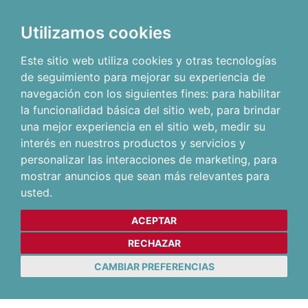
Utilizamos cookies
Este sitio web utiliza cookies y otras tecnologías
de seguimiento para mejorar su experiencia de
navegación con los siguientes fines:
para habilitar
la funcionalidad básica del sitio web
,
para brindar
una mejor experiencia en el sitio web
,
medir su
interés en nuestros productos y servicios y
personalizar las interacciones de marketing
,
para
mostrar anuncios que sean más relevantes para
usted
.
ACEPTAR
RECHAZAR
CAMBIAR PREFERENCIAS