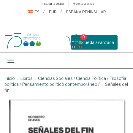
Iniciar sesión
Registrarse
ES
EUR
ESPAÑA PENINSULAR
0
Busqueda avanzada
Toggle navigation
Inicio
Libros
Ciencias Sociales
/
Ciencia Política
/
Filosofía
política
/
Pensamiento político contemporáneo
/
Señales del
fin