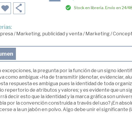
Stock en librería. Envío en 24/4
rias:
presa
/
Marketing, publicidad y venta
/
Marketing
/
Concept
umen
 excepciones, la pregunta por la función de un signo identi
a como ambigua: «Ha de transmitir (denotar, evidenciar, alud
esta respuesta es ambigua pues la identidad de toda organi
o repertorio de atributos y valores; y es evidente que un si
rá decir esto que la identidad y la marca gráfica son unive
la por la convención construida a través del uso? ¡En abso
erse a la un jabón en polvo. Algo debe unir el significante (l