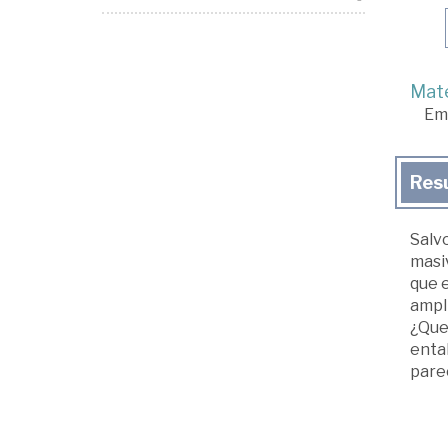
Mate
Em
Res
Salvo
masiv
que 
ampli
¿Quer
entab
parec