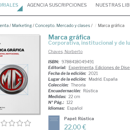
ORIALES
AGENCIA
SUSCRIPCIONES
NUESTRAS
LI
venta
/
Marketing
/
Concepto. Mercado y clases
/
Marca gráfica
Marca gráfica
corporativa, institucional y de l
Chaves, Norberto
ISBN:
9788418049491
Editorial:
Experimenta, Ediciones de Dis
Fecha de la edición:
2021
Lugar de la edición:
Madrid. España
Colección:
Theoria
Encuadernación:
Rústica
Medidas:
22 cm
Nº Pág.:
122
Idiomas:
Español
Papel: Rústica
22,00 €