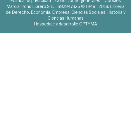
Política de privacidad
Condiciones generales
Cookies
Marcial Pons Librero S.L. - B82947326 © 1948 - 2018. Librería
de Derecho, Economía, Empresa, Ciencias Sociales, Historia y
Ciencias Humanas
Hospedaje y desarrollo
OPTYMA