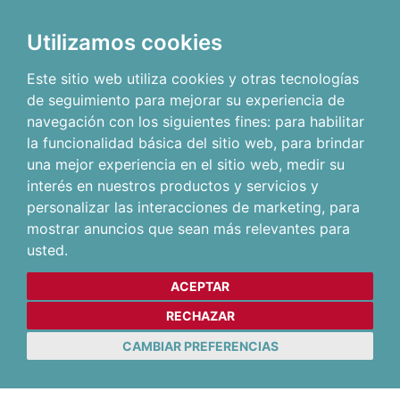
Utilizamos cookies
Este sitio web utiliza cookies y otras tecnologías
de seguimiento para mejorar su experiencia de
navegación con los siguientes fines:
para habilitar
la funcionalidad básica del sitio web
,
para brindar
una mejor experiencia en el sitio web
,
medir su
interés en nuestros productos y servicios y
personalizar las interacciones de marketing
,
para
mostrar anuncios que sean más relevantes para
usted
.
ACEPTAR
RECHAZAR
CAMBIAR PREFERENCIAS