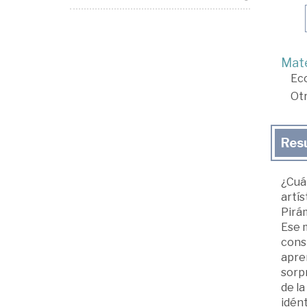
Mate
Ec
Ot
Res
¿Cuá
artís
Pirá
Ese m
const
apren
sorp
de la
idént