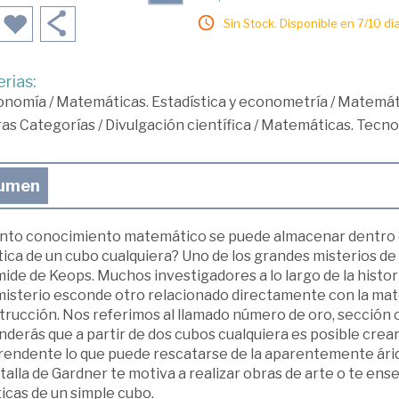
Sin Stock. Disponible en 7/10 día
rias:
onomía
/
Matemáticas. Estadística y econometría
/
Matemát
ras Categorías
/
Divulgación científica
/
Matemáticas. Tecnolo
umen
nto conocimiento matemático se puede almacenar dentro 
tica de un cubo cualquiera? Uno de los grandes misterios de
mide de Keops. Muchos investigadores a lo largo de la histo
isterio esconde otro relacionado directamente con la matem
rucción. Nos referimos al llamado número de oro, sección o
derás que a partir de dos cubos cualquiera es posible crear
rendente lo que puede rescatarse de la aparentemente ári
 talla de Gardner te motiva a realizar obras de arte o te en
icas de un simple cubo.