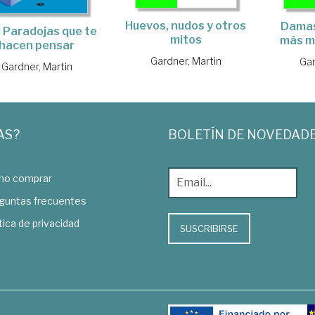
Huevos, nudos y otros
Damas
! Paradojas que te
mitos
más mi
hacen pensar
Gardner, Martin
Gar
Gardner, Martin
AS?
BOLETÍN DE NOVEDAD
o comprar
guntas frecuentes
tica de privacidad
SUSCRIBIRSE