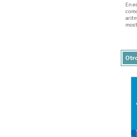
En e
como 
arit
mostr
Otro