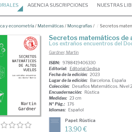
ORIALES
AGENCIA
SUSCRIPCIONES
NUESTRAS
LI
ica y econometría
/
Matemáticas
/
Monografías
/
Secretos matem
Secretos matemáticos de a
los extraños encuentros del Do
Gardner, Martin
ISBN:
9788419406330
Editorial:
Editorial Gedisa
Fecha de la edición:
2023
Lugar de la edición:
Barcelona. España
Colección:
Desafíos Matemáticos. Nivel 
Encuadernación:
Rústica
Medidas:
23 cm
Nº Pág.:
176
Idiomas:
Español
Papel: Rústica
13,90 €