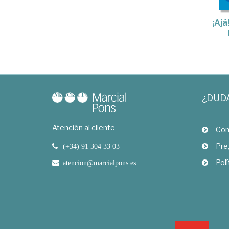
¡Ajá
¿DUD
Atención al cliente
Com
Pre
(+34) 91 304 33 03
Polí
atencion@marcialpons.es