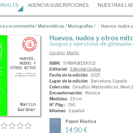
ORIALES
AGENCIA
SUSCRIPCIONES
NUESTRAS
LI
ica y econometría
/
Matemáticas
/
Monografías
/
Huevos, nudos y
Huevos, nudos y otros mit
juegos y ejercicios de gimnasia
Gardner, Martin
ISBN:
9788418193002
Editorial:
Editorial Gedisa
Fecha de la edición:
2021
Lugar de la edición:
Barcelona. España
Colección:
Desafíos Matemáticos. Nivel 
Encuadernación:
Rústica
Medidas:
23 cm
Nº Pág.:
190
Idiomas:
Español
Papel: Rústica
14,90 €