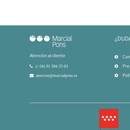
¿DUD
Atención al cliente
Com
Pre
(+34) 91 304 33 03
Polí
atencion@marcialpons.es