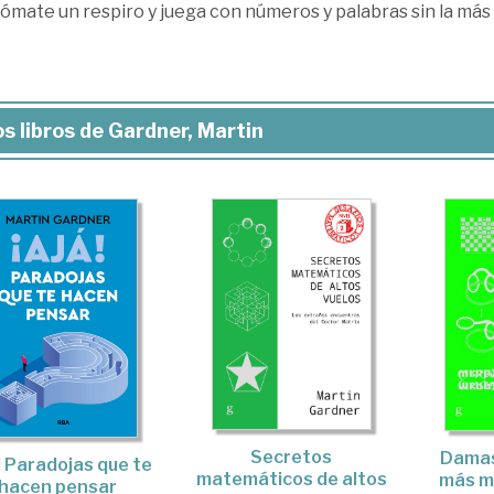
ómate un respiro y juega con números y palabras sin la más
s libros de Gardner, Martin
Secretos
Damas
! Paradojas que te
matemáticos de altos
más mi
hacen pensar