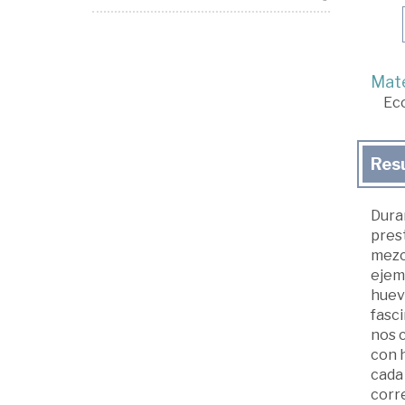
Mate
Ec
Res
Dura
pres
mezcl
ejemp
huev
fasc
nos 
con h
cada 
corre