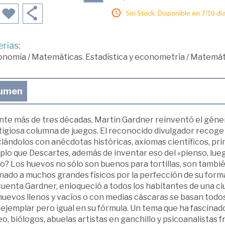
Sin Stock. Disponible en 7/10 día
rias:
onomía
/
Matemáticas. Estadística y econometría
/
Matemát
umen
nte más de tres décadas, Martin Gardner reinventó el géne
tigiosa columna de juegos. El reconocido divulgador recoge 
ándolos con anécdotas históricas, axiomas científicos, princ
lo que Descartes, además de inventar eso del «pienso, lueg
o? Los huevos no sólo son buenos para tortillas, son tamb
inado a muchos grandes físicos por la perfección de su for
cuenta Gardner, enloqueció a todos los habitantes de una ci
uevos llenos y vacíos o con medias cáscaras se basan todos
ejemplar pero igual en su fórmula. Un tema que ha fascinad
o, biólogos, abuelas artistas en ganchillo y psicoanalistas f