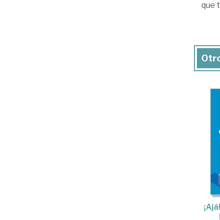
que t
Otro
¡Ajá