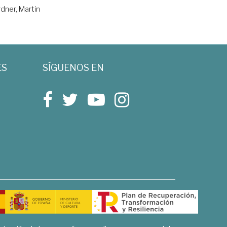
dner, Martin
ES
SÍGUENOS EN