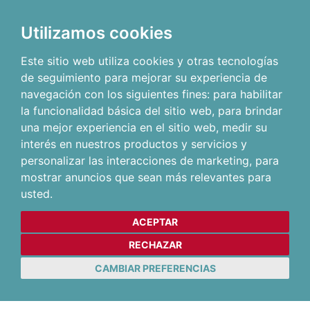
Utilizamos cookies
Este sitio web utiliza cookies y otras tecnologías
de seguimiento para mejorar su experiencia de
navegación con los siguientes fines:
para habilitar
la funcionalidad básica del sitio web
,
para brindar
una mejor experiencia en el sitio web
,
medir su
interés en nuestros productos y servicios y
personalizar las interacciones de marketing
,
para
mostrar anuncios que sean más relevantes para
usted
.
ACEPTAR
RECHAZAR
CAMBIAR PREFERENCIAS