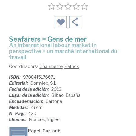
Seafarers = Gens de mer
an international labour market in
perspective = un marché international du
travail
Coordinador/a
Chaumette, Patrick
ISBN:
9788415176671
Editorial:
Gomylex, S.L.
Fecha de la edición:
2016
Lugar de la edición:
Bilbao. España
Encuadernación:
Cartoné
Medidas:
23 cm
Nº Pág.:
420
Idiomas:
Francés; Inglés
Papel: Cartoné