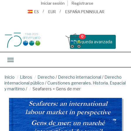
Iniciar sesión
Registrarse
ES
EUR
ESPAÑA PENINSULAR
0
Busqueda avanzada
Toggle navigation
Inicio
Libros
Derecho
/
Derecho internacional
/
Derecho
internacional público
/
Cuestiones generales. Historia. Espacial
y marítimo
/
Seafarers = Gens de mer