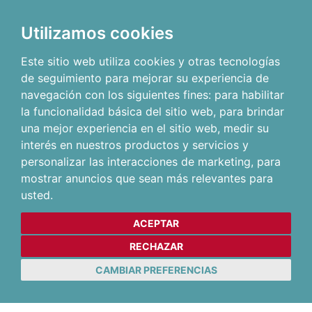
Utilizamos cookies
Este sitio web utiliza cookies y otras tecnologías
de seguimiento para mejorar su experiencia de
navegación con los siguientes fines:
para habilitar
la funcionalidad básica del sitio web
,
para brindar
una mejor experiencia en el sitio web
,
medir su
interés en nuestros productos y servicios y
personalizar las interacciones de marketing
,
para
mostrar anuncios que sean más relevantes para
usted
.
ACEPTAR
RECHAZAR
CAMBIAR PREFERENCIAS