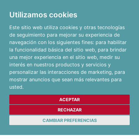
Utilizamos cookies
Este sitio web utiliza cookies y otras tecnologías
de seguimiento para mejorar su experiencia de
navegación con los siguientes fines:
para habilitar
la funcionalidad básica del sitio web
,
para brindar
una mejor experiencia en el sitio web
,
medir su
interés en nuestros productos y servicios y
personalizar las interacciones de marketing
,
para
mostrar anuncios que sean más relevantes para
usted
.
ACEPTAR
RECHAZAR
CAMBIAR PREFERENCIAS