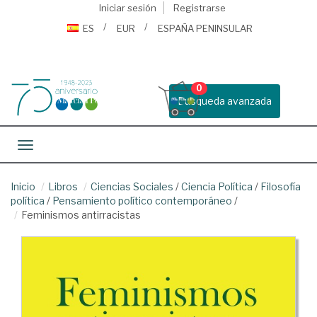
Iniciar sesión
Registrarse
ES
EUR
ESPAÑA PENINSULAR
0
Busqueda avanzada
Toggle navigation
Inicio
Libros
Ciencias Sociales
/
Ciencia Política
/
Filosofía
política
/
Pensamiento político contemporáneo
/
Feminismos antirracistas