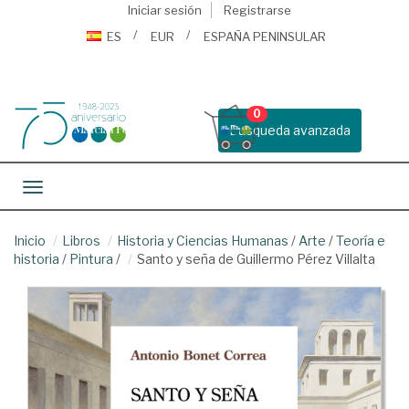
Iniciar sesión
Registrarse
ES
EUR
ESPAÑA PENINSULAR
0
Busqueda avanzada
Toggle navigation
Inicio
Libros
Historia y Ciencias Humanas
/
Arte
/
Teoría e
historia
/
Pintura
/
Santo y seña de Guillermo Pérez Villalta