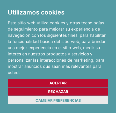
Utilizamos cookies
Este sitio web utiliza cookies y otras tecnologías
de seguimiento para mejorar su experiencia de
navegación con los siguientes fines:
para habilitar
la funcionalidad básica del sitio web
,
para brindar
una mejor experiencia en el sitio web
,
medir su
interés en nuestros productos y servicios y
personalizar las interacciones de marketing
,
para
mostrar anuncios que sean más relevantes para
usted
.
ACEPTAR
RECHAZAR
CAMBIAR PREFERENCIAS