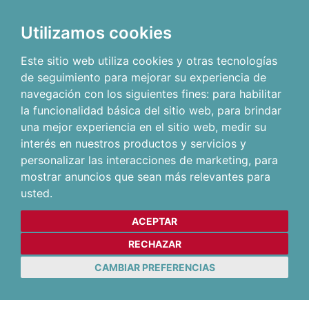
Utilizamos cookies
Este sitio web utiliza cookies y otras tecnologías
de seguimiento para mejorar su experiencia de
navegación con los siguientes fines:
para habilitar
la funcionalidad básica del sitio web
,
para brindar
una mejor experiencia en el sitio web
,
medir su
interés en nuestros productos y servicios y
personalizar las interacciones de marketing
,
para
mostrar anuncios que sean más relevantes para
usted
.
ACEPTAR
RECHAZAR
CAMBIAR PREFERENCIAS