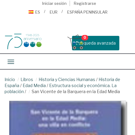
Iniciar sesión
Registrarse
ES
EUR
ESPAÑA PENINSULAR
0
Busqueda avanzada
Toggle navigation
Inicio
Libros
Historia y Ciencias Humanas
/
Historia de
España
/
Edad Media
/
Estructura social y económica. La
población
/
San Vicente de la Barquera en la Edad Media