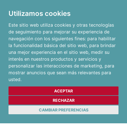
Utilizamos cookies
Este sitio web utiliza cookies y otras tecnologías
de seguimiento para mejorar su experiencia de
navegación con los siguientes fines:
para habilitar
la funcionalidad básica del sitio web
,
para brindar
una mejor experiencia en el sitio web
,
medir su
interés en nuestros productos y servicios y
personalizar las interacciones de marketing
,
para
mostrar anuncios que sean más relevantes para
usted
.
ACEPTAR
RECHAZAR
CAMBIAR PREFERENCIAS