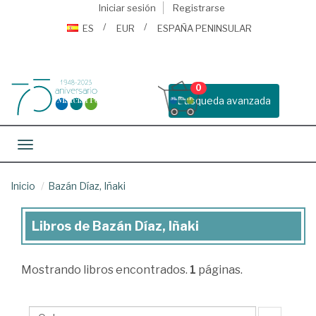
Iniciar sesión
Registrarse
ES
EUR
ESPAÑA PENINSULAR
0
Busqueda avanzada
Toggle navigation
Inicio
Bazán Díaz, Iñaki
Libros de Bazán Díaz, Iñaki
Libros
de
Mostrando
libros encontrados.
1
páginas.
Bazán
Díaz,